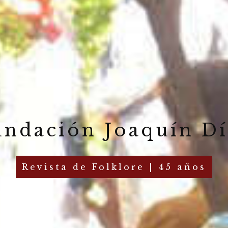
undación Joaquín Dí
Revista de Folklore | 45 años