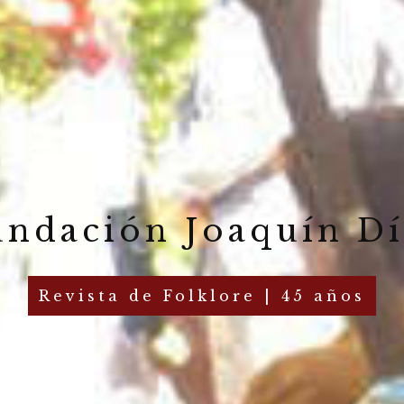
undación Joaquín Dí
Revista de Folklore | 45 años