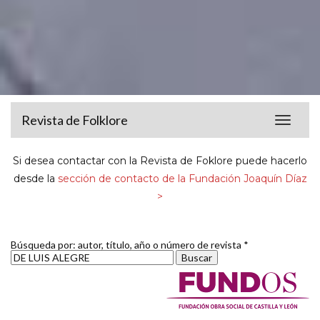
Revista de Folklore
Toggle
navigat
Si desea contactar con la Revista de Foklore puede hacerlo
desde la
sección de contacto de la Fundación Joaquín Díaz
>
Búsqueda por: autor, título, año o número de revista *