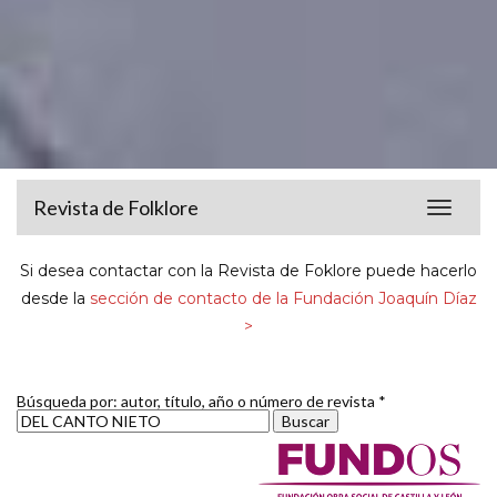
Revista de Folklore
Toggle
navigat
Si desea contactar con la Revista de Foklore puede hacerlo
desde la
sección de contacto de la Fundación Joaquín Díaz
>
Búsqueda por: autor, título, año o número de revista *