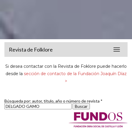
Revista de Folklore
Toggle
navigat
Si desea contactar con la Revista de Foklore puede hacerlo
desde la
sección de contacto de la Fundación Joaquín Díaz
>
Búsqueda por: autor, título, año o número de revista *