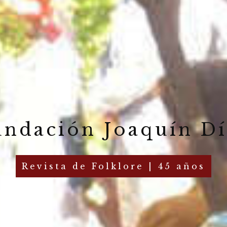
undación Joaquín Dí
Revista de Folklore | 45 años