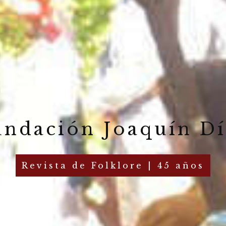
undación Joaquín Dí
Revista de Folklore | 45 años