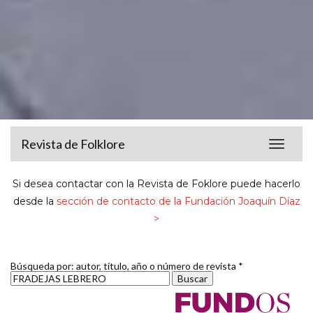
Revista de Folklore
Toggle
navigat
Si desea contactar con la Revista de Foklore puede hacerlo
desde la
sección de contacto de la Fundación Joaquín Díaz
>
Búsqueda por: autor, título, año o número de revista *