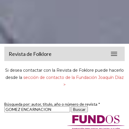
Revista de Folklore
Toggle
navigat
Si desea contactar con la Revista de Foklore puede hacerlo
desde la
sección de contacto de la Fundación Joaquín Díaz
>
Búsqueda por: autor, título, año o número de revista *