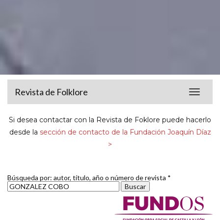
Revista de Folklore
Toggle
navigat
Si desea contactar con la Revista de Foklore puede hacerlo
desde la
sección de contacto de la Fundación Joaquín Díaz
>
Búsqueda por: autor, título, año o número de revista *