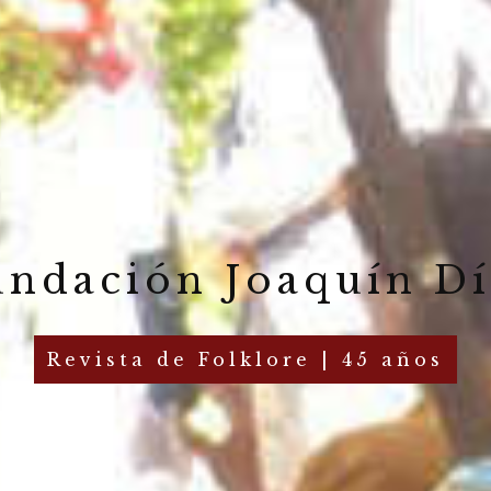
undación Joaquín Dí
Revista de Folklore | 45 años