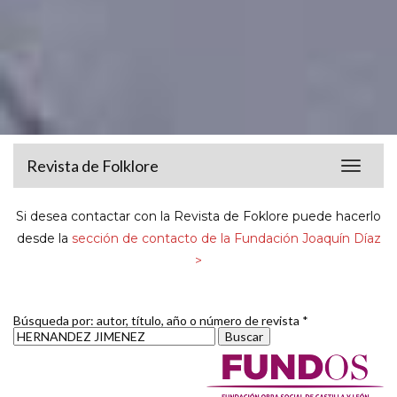
Revista de Folklore
Toggle
navigat
Si desea contactar con la Revista de Foklore puede hacerlo
desde la
sección de contacto de la Fundación Joaquín Díaz
>
Búsqueda por: autor, título, año o número de revista *