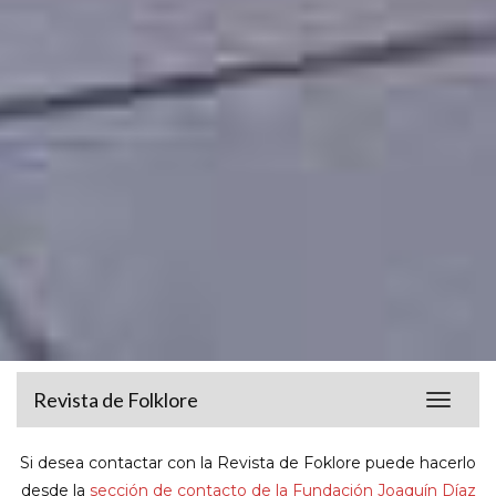
Revista de Folklore
Toggle
navigat
Si desea contactar con la Revista de Foklore puede hacerlo
desde la
sección de contacto de la Fundación Joaquín Díaz