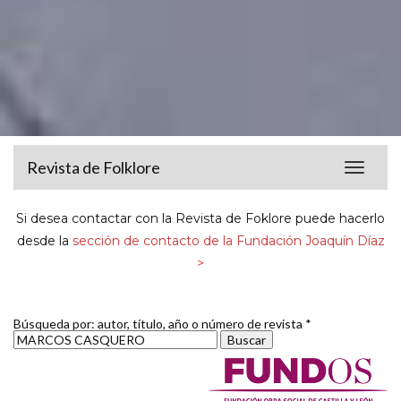
Revista de Folklore
Toggle
navigat
Si desea contactar con la Revista de Foklore puede hacerlo
desde la
sección de contacto de la Fundación Joaquín Díaz
>
Búsqueda por: autor, título, año o número de revista *