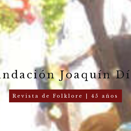
undación Joaquín Dí
Revista de Folklore | 45 años