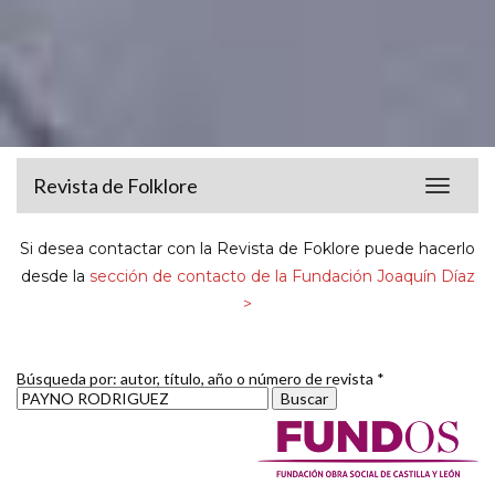
Revista de Folklore
Toggle
navigat
Si desea contactar con la Revista de Foklore puede hacerlo
desde la
sección de contacto de la Fundación Joaquín Díaz
>
Búsqueda por: autor, título, año o número de revista *