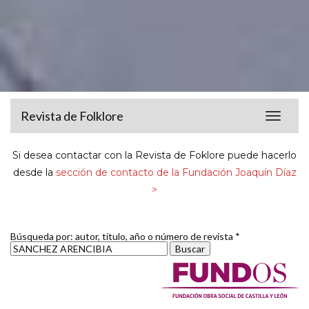
Revista de Folklore
Toggle
navigat
Si desea contactar con la Revista de Foklore puede hacerlo
desde la
sección de contacto de la Fundación Joaquín Díaz
>
Búsqueda por: autor, título, año o número de revista *