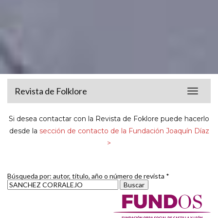
Revista de Folklore
Toggle
navigat
Si desea contactar con la Revista de Foklore puede hacerlo
desde la
sección de contacto de la Fundación Joaquín Díaz
>
Búsqueda por: autor, título, año o número de revista *