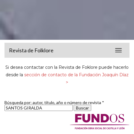
Revista de Folklore
Toggle
navigat
Si desea contactar con la Revista de Foklore puede hacerlo
desde la
sección de contacto de la Fundación Joaquín Díaz
>
Búsqueda por: autor, título, año o número de revista *